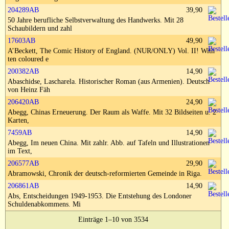
Impressum
204289AB
39,90
50 Jahre berufliche Selbstverwaltung des Handwerks. Mit 28
Schaubildern und zahl
17603AB
49,90
A’Beckett, The Comic History of England. (NUR/ONLY) Vol. II! With
ten coloured e
200382AB
14,90
Abaschidse, Lascharela. Historischer Roman (aus Armenien). Deutsch
von Heinz Fäh
206420AB
24,90
Abegg, Chinas Erneuerung. Der Raum als Waffe. Mit 32 Bildseiten u. 2
Karten,
7459AB
14,90
Abegg, Im neuen China. Mit zahlr. Abb. auf Tafeln und Illustrationen
im Text,
206577AB
29,90
Abramowski, Chronik der deutsch-reformierten Gemeinde in Riga.
206861AB
14,90
Abs, Entscheidungen 1949-1953. Die Entstehung des Londoner
Schuldenabkommens. Mi
Einträge 1–10 von 3534