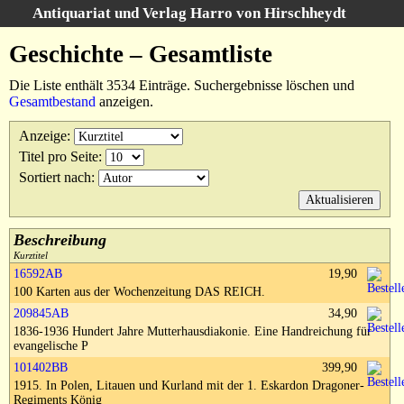
Antiquariat und Verlag Harro von Hirschheydt
Suche
:
Geschichte – Gesamtliste
Startseite
Die Liste enthält 3534 Einträge. Suchergebnisse löschen und
Unsere Bücher
Gesamtbestand
anzeigen.
Suche
Anzeige
:
Gebiete
Titel pro Seite
:
Suchergebnisse
Sortiert nach
:
Warenkorb
Verlag
Kataloge
Beschreibung
Kurztitel
Über uns
16592AB
19,90
100 Karten aus der Wochenzeitung DAS REICH.
AGB
209845AB
34,90
Widerruf
1836-1936 Hundert Jahre Mutterhausdiakonie. Eine Handreichung für
evangelische P
Datenschutz
101402BB
399,90
Versand&Zahlung
1915. In Polen, Litauen und Kurland mit der 1. Eskardon Dragoner-
Regiments König