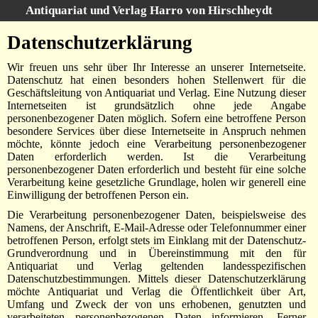
Antiquariat und Verlag Harro von Hirschheydt
Suche
:
Datenschutzerklärung
Startseite
Wir freuen uns sehr über Ihr Interesse an unserer Internetseite.
Unsere Bücher
Datenschutz hat einen besonders hohen Stellenwert für die
Geschäftsleitung von Antiquariat und Verlag. Eine Nutzung dieser
Verlag
Internetseiten ist grundsätzlich ohne jede Angabe
personenbezogener Daten möglich. Sofern eine betroffene Person
Kataloge
besondere Services über diese Internetseite in Anspruch nehmen
möchte, könnte jedoch eine Verarbeitung personenbezogener
Über uns
Daten erforderlich werden. Ist die Verarbeitung
personenbezogener Daten erforderlich und besteht für eine solche
AGB
Verarbeitung keine gesetzliche Grundlage, holen wir generell eine
Einwilligung der betroffenen Person ein.
Widerruf
Die Verarbeitung personenbezogener Daten, beispielsweise des
Datenschutz
Namens, der Anschrift, E-Mail-Adresse oder Telefonnummer einer
betroffenen Person, erfolgt stets im Einklang mit der Datenschutz-
Versand&Zahlung
Grundverordnung und in Übereinstimmung mit den für
Antiquariat und Verlag geltenden landesspezifischen
Impressum
Datenschutzbestimmungen. Mittels dieser Datenschutzerklärung
möchte Antiquariat und Verlag die Öffentlichkeit über Art,
Umfang und Zweck der von uns erhobenen, genutzten und
verarbeiteten personenbezogenen Daten informieren. Ferner