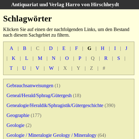
Antiquariat und Verlag Harro von Hirschheydt
Suche
:
Schlagwörter
Startseite
Klicken Sie auf einen der nachfolgenden Links, um den Bestand
Unsere Bücher
nach diesem Sachgebiet zu filtern.
Suche
A
|
B
|
C
|
D
|
E
|
F
|
G
|
H
|
I
|
J
Gebiete
Gesamtbestand
|
K
|
L
|
M
|
N
|
O
|
P
|
Q
|
R
|
S
|
Warenkorb
T
|
U
|
V
|
W
|
X
|
Y
|
Z
|
#
Verlag
Kataloge
Gebrauchsanweisungen
(1)
Über uns
Geneal/Herald/Sphrag/Gütergesh
(18)
AGB
Genealogie/Heraldik/Sphragistik/Gütergeschichte
(390)
Widerruf
Geographie
(177)
Datenschutz
Geologie
(2)
Versand&Zahlung
Geologie / Mineralogie Geology / Mineralogy
(64)