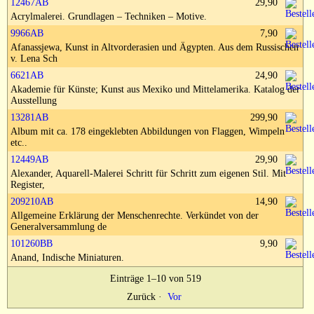
12467AB
29,90
Impressum
Acrylmalerei. Grundlagen – Techniken – Motive.
9966AB
7,90
Afanassjewa, Kunst in Altvorderasien und Ägypten. Aus dem Russischen
v. Lena Sch
6621AB
24,90
Akademie für Künste; Kunst aus Mexiko und Mittelamerika. Katalog der
Ausstellung
13281AB
299,90
Album mit ca. 178 eingeklebten Abbildungen von Flaggen, Wimpeln
etc..
12449AB
29,90
Alexander, Aquarell-Malerei Schritt für Schritt zum eigenen Stil. Mit
Register,
209210AB
14,90
Allgemeine Erklärung der Menschenrechte. Verkündet von der
Generalversammlung de
101260BB
9,90
Anand, Indische Miniaturen.
Einträge 1–10 von 519
Zurück
·
Vor