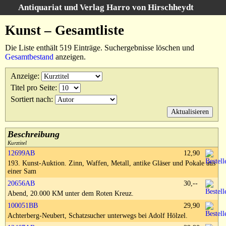
Antiquariat und Verlag Harro von Hirschheydt
Suche
:
Kunst – Gesamtliste
Startseite
Die Liste enthält 519 Einträge. Suchergebnisse löschen und
Unsere Bücher
Gesamtbestand
anzeigen.
Suche
Anzeige
:
Gebiete
Titel pro Seite
:
Suchergebnisse
Sortiert nach
:
Warenkorb
Verlag
Kataloge
Beschreibung
Kurztitel
Über uns
12699AB
12,90
193. Kunst-Auktion. Zinn, Waffen, Metall, antike Gläser und Pokale aus
AGB
einer Sam
Widerruf
20656AB
30,--
Abend, 20.000 KM unter dem Roten Kreuz.
Datenschutz
100051BB
29,90
Versand&Zahlung
Achterberg-Neubert, Schatzsucher unterwegs bei Adolf Hölzel.