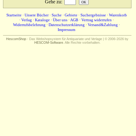
Gehe zu
:
Impressum
Startseite
·
Unsere Bücher
·
Suche
·
Gebiete
·
Suchergebnisse
·
Warenkorb
·
Verlag
·
Kataloge
·
Über uns
·
AGB
·
Vertrag widerrufen
·
Widerrufsbelehrung
·
Datenschutzerklärung
·
Versand&Zahlung
·
Impressum
HescomShop
- Das Webshopsystem für Antiquariate und Verlage | © 2006-2026 by
HESCOM-Software
. Alle Rechte vorbehalten.