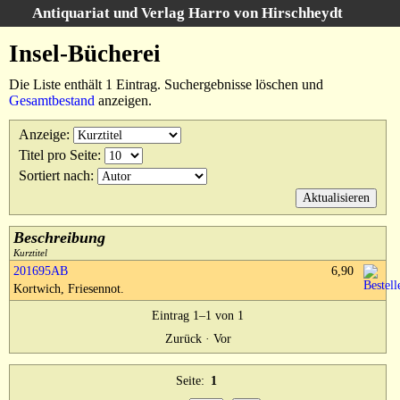
Antiquariat und Verlag Harro von Hirschheydt
Suche
:
Insel-Bücherei
Startseite
Die Liste enthält 1 Eintrag. Suchergebnisse löschen und
Unsere Bücher
Gesamtbestand
anzeigen.
Suche
Anzeige
:
Gebiete
Titel pro Seite
:
Suchergebnisse
Sortiert nach
:
Warenkorb
Verlag
Kataloge
Beschreibung
Kurztitel
Über uns
201695AB
6,90
Kortwich, Friesennot.
AGB
Eintrag 1–1 von 1
Widerruf
Zurück
·
Vor
Datenschutz
Versand&Zahlung
Seite:
1