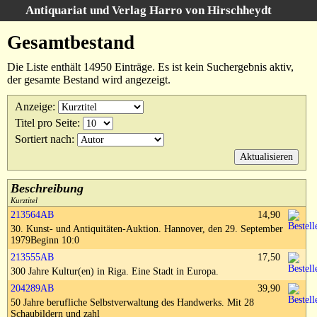
Antiquariat und Verlag Harro von Hirschheydt
Suche
:
Gesamtbestand
Startseite
Die Liste enthält 14950 Einträge. Es ist kein Suchergebnis aktiv,
Unsere Bücher
der gesamte Bestand wird angezeigt.
Suche
Anzeige
:
Gebiete
Titel pro Seite
:
Gesamtbestand
Sortiert nach
:
Warenkorb
Verlag
Kataloge
Beschreibung
Kurztitel
Über uns
213564AB
14,90
30. Kunst- und Antiquitäten-Auktion. Hannover, den 29. September
AGB
1979Beginn 10:0
Widerruf
213555AB
17,50
300 Jahre Kultur(en) in Riga. Eine Stadt in Europa.
Datenschutz
204289AB
39,90
Versand&Zahlung
50 Jahre berufliche Selbstverwaltung des Handwerks. Mit 28
Schaubildern und zahl