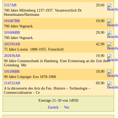
Impressum
5317AB
29,60
700 Jahre Miltenberg 1237-1937. Verantwortlich Dr.
Henselmanns/Hartmann
101687BB
19,90
700 Jahre Vegesack.
101606BB
29,90
700 Jahre Vegesack.
202593AB
42,90
75 Jahre Lorenz. 1880-1955. Festschrift
202036AB
19,90
90 Jahre Commerzbank in Hamburg. Eine Erinnerung an die Zeit ihrer
Gründung. Mit
101106BB
19,90
90 Jahre Leipziger Zoo 1878-1968.
214532AB
69,90
A la découverte des Arts du Feu. Histoire – Technologie –
Commercialisation – Ce
Einträge 21–30 von 14950
Zurück
·
Vor