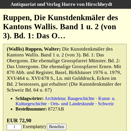
Antiquariat und Verlag Harro von Hirschheydt
Suche
:
Ruppen, Die Kunstdenkmäler des
Startseite
Kantons Wallis. Band 1 u. 2 (von
Unsere Bücher
3). Bd. 1: Das O…
Suche
Gebiete
(Wallis) Ruppen, Walter;
Die Kunstdenkmäler des
Gesamtbestand
Kantons Wallis. Band 1 u. 2 (von 3). Bd. 1: Das
Warenkorb
Obergoms. Die ehemalige Grosspfarrei Münster. Bd. 2:
Verlag
Das Untergoms. Die ehemalige Grosspfarrei Ernen. Mit
870 Abb. und Register, Basel, Birkhäuser 1976 u. 1979,
Kataloge
XVI/464 u. XVI/478 S., Ln. mit Golddruck, Ecken im
Bd. 2 bestossen, gut erhalten! (Die Kunstdenkmäler der
Über uns
Schweiz Bd. 64 u. 67)
AGB
Schlagwörter:
Architektur, Baugeschichte
·
Kunst- u.
Kulturgeschichte
·
Orts- und Landeskunde
·
Schweiz
Widerruf
Bestellnummer:
8727AB
Datenschutz
EUR 72,90
Versand&Zahlung
Exemplar(e)