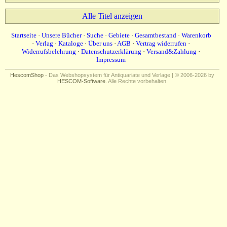
Impressum
Alle Titel anzeigen
Startseite
·
Unsere Bücher
·
Suche
·
Gebiete
·
Gesamtbestand
·
Warenkorb
·
Verlag
·
Kataloge
·
Über uns
·
AGB
·
Vertrag widerrufen
·
Widerrufsbelehrung
·
Datenschutzerklärung
·
Versand&Zahlung
·
Impressum
HescomShop
- Das Webshopsystem für Antiquariate und Verlage | © 2006-2026 by
HESCOM-Software
. Alle Rechte vorbehalten.