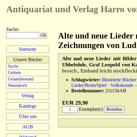
Antiquariat und Verlag
Harro vo
Suche
:
Alte und neue Lieder 
Zeichnungen von Lu
Startseite
Alte und neue Lieder mit Bilde
Unsere Bücher
Ubbelohde, Graf Leopold von Ka
Suche
brosch., Einband leicht stockflec
Gebiete
Gesamtbestand
Schlagwörter:
Illustrierte Bücher
Lieder/Reim/Spiel
·
Volkskunde –
Warenkorb
Bestellnummer:
211156AB
Verlag
EUR 29,90
Kataloge
Exemplar(e)
Über uns
AGB