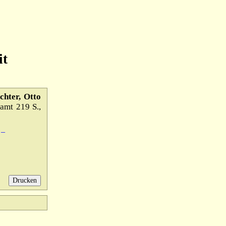
it
chter, Otto
samt 219 S.,
 –