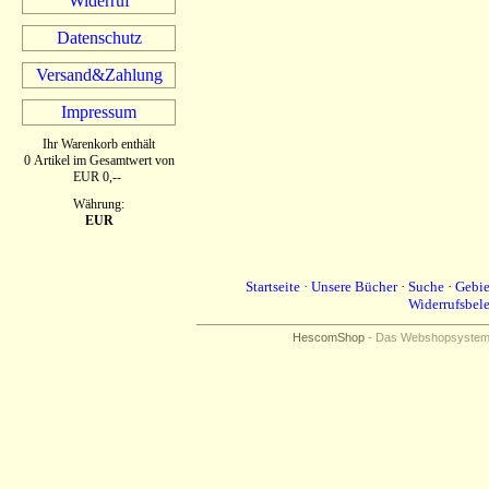
Widerruf
Datenschutz
Versand&Zahlung
Impressum
Ihr Warenkorb enthält
0 Artikel im Gesamtwert von
EUR 0,--
Währung:
EUR
Startseite
·
Unsere Bücher
·
Suche
·
Gebie
Widerrufsbel
HescomShop
- Das Webshopsystem f