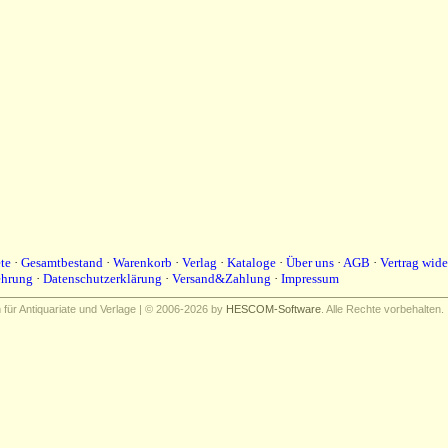
te
·
Gesamtbestand
·
Warenkorb
·
Verlag
·
Kataloge
·
Über uns
·
AGB
·
Vertrag wide
ehrung
·
Datenschutzerklärung
·
Versand&Zahlung
·
Impressum
ür Antiquariate und Verlage | © 2006-2026 by
HESCOM-Software
. Alle Rechte vorbehalten.