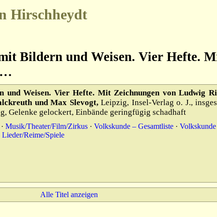
n Hirschheydt
mit Bildern und Weisen. Vier Hefte. M
d…
rn und Weisen. Vier Hefte. Mit Zeichnungen von Ludwig Ri
lckreuth und Max Slevogt,
Leipzig, Insel-Verlag o. J., insge
kig, Gelenke gelockert, Einbände geringfügig schadhaft
·
Musik/Theater/Film/Zirkus
·
Volkskunde – Gesamtliste
·
Volkskunde
 Lieder/Reime/Spiele
Alle Titel anzeigen