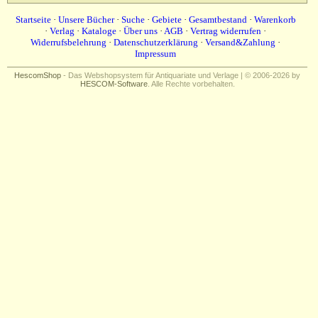
Impressum
Startseite
·
Unsere Bücher
·
Suche
·
Gebiete
·
Gesamtbestand
·
Warenkorb
·
Verlag
·
Kataloge
·
Über uns
·
AGB
·
Vertrag widerrufen
·
Widerrufsbelehrung
·
Datenschutzerklärung
·
Versand&Zahlung
·
Impressum
HescomShop
- Das Webshopsystem für Antiquariate und Verlage | © 2006-2026 by
HESCOM-Software
. Alle Rechte vorbehalten.