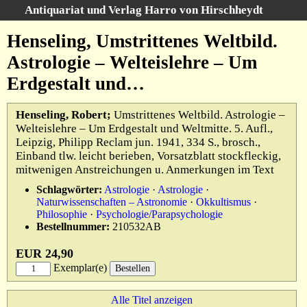
Antiquariat und Verlag Harro von Hirschheydt
Suche
:
Henseling, Umstrittenes Weltbild.
Startseite
Astrologie – Welteislehre – Um
Unsere Bücher
Erdgestalt und…
Suche
Gebiete
Henseling, Robert;
Umstrittenes Weltbild. Astrologie –
Gesamtbestand
Welteislehre – Um Erdgestalt und Weltmitte. 5. Aufl.,
Warenkorb
Leipzig, Philipp Reclam jun. 1941, 334 S., brosch.,
Verlag
Einband tlw. leicht berieben, Vorsatzblatt stockfleckig,
mitwenigen Anstreichungen u. Anmerkungen im Text
Kataloge
Schlagwörter:
Astrologie
·
Astrologie
·
Über uns
Naturwissenschaften – Astronomie
·
Okkultismus
·
Philosophie
·
Psychologie/Parapsychologie
AGB
Bestellnummer:
210532AB
Widerruf
EUR 24,90
Datenschutz
Exemplar(e)
Versand&Zahlung
Alle Titel anzeigen