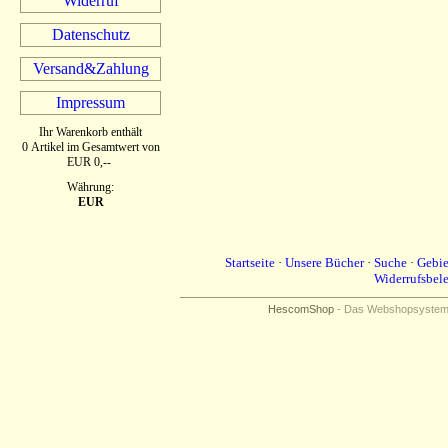
Widerruf
Datenschutz
Versand&Zahlung
Impressum
Ihr Warenkorb enthält
0 Artikel im Gesamtwert von
EUR 0,--
Währung:
EUR
Startseite
·
Unsere Bücher
·
Suche
·
Gebie
Widerrufsbel
HescomShop
- Das Webshopsystem f