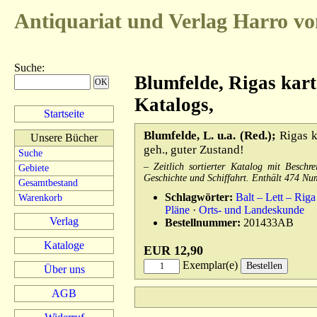
Antiquariat und Verlag
Harro vo
Suche
:
Blumfelde, Rigas karte
Katalogs,
Startseite
Blumfelde, L. u.a. (Red.);
Rigas ka
Unsere Bücher
geh., guter Zustand!
Suche
– Zeitlich sortierter Katalog mit Besc
Gebiete
Geschichte und Schiffahrt. Enthält 474 Num
Gesamtbestand
Schlagwörter:
Balt – Lett – Riga
Warenkorb
Pläne
·
Orts- und Landeskunde
Verlag
Bestellnummer:
201433AB
Kataloge
EUR 12,90
Exemplar(e)
Über uns
AGB