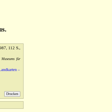
us.
987, 112 S.,
s Museums für
Landkarten –