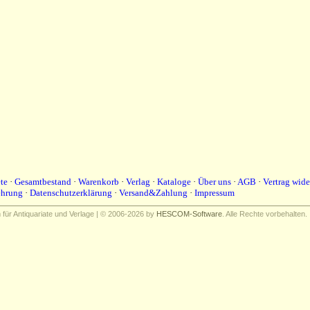
te
·
Gesamtbestand
·
Warenkorb
·
Verlag
·
Kataloge
·
Über uns
·
AGB
·
Vertrag wide
ehrung
·
Datenschutzerklärung
·
Versand&Zahlung
·
Impressum
ür Antiquariate und Verlage | © 2006-2026 by
HESCOM-Software
. Alle Rechte vorbehalten.