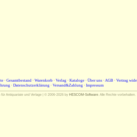
te
·
Gesamtbestand
·
Warenkorb
·
Verlag
·
Kataloge
·
Über uns
·
AGB
·
Vertrag wide
ehrung
·
Datenschutzerklärung
·
Versand&Zahlung
·
Impressum
ür Antiquariate und Verlage | © 2006-2026 by
HESCOM-Software
. Alle Rechte vorbehalten.