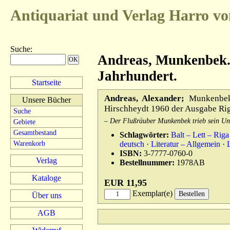
Antiquariat und Verlag
Harro vo
Suche
:
Andreas, Munkenbek.
Jahrhundert.
Startseite
Andreas, Alexander;
Munkenbek.
Unsere Bücher
Hirschheydt 1960 der Ausgabe Riga
Suche
– Der Flußräuber Munkenbek trieb sein Unw
Gebiete
Gesamtbestand
Schlagwörter:
Balt – Lett – Riga
Warenkorb
deutsch
·
Literatur – Allgemein
·
ISBN:
3-7777-0760-0
Verlag
Bestellnummer:
1978AB
Kataloge
EUR 11,95
Exemplar(e)
Über uns
AGB