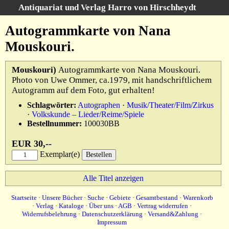
Antiquariat und Verlag Harro von Hirschheydt
Suche
:
Autogrammkarte von Nana
Startseite
Mouskouri.
Unsere Bücher
Mouskouri)
Autogrammkarte von Nana Mouskouri.
Suche
Photo von Uwe Ommer, ca.1979, mit handschriftlichem
Gebiete
Autogramm auf dem Foto, gut erhalten!
Gesamtbestand
Warenkorb
Schlagwörter:
Autographen
·
Musik/Theater/Film/Zirkus
·
Volkskunde – Lieder/Reime/Spiele
Verlag
Bestellnummer:
100030BB
Kataloge
EUR 30,--
Über uns
Exemplar(e)
AGB
Alle Titel anzeigen
Widerruf
Startseite
·
Unsere Bücher
·
Suche
·
Gebiete
·
Gesamtbestand
·
Warenkorb
Datenschutz
·
Verlag
·
Kataloge
·
Über uns
·
AGB
·
Vertrag widerrufen
·
Widerrufsbelehrung
·
Datenschutzerklärung
·
Versand&Zahlung
·
Versand&Zahlung
Impressum