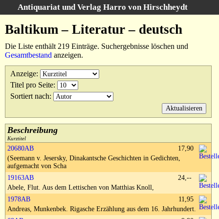
Antiquariat und Verlag Harro von Hirschheydt
Suche
:
Baltikum – Literatur – deutsch
Startseite
Die Liste enthält 219 Einträge. Suchergebnisse löschen und
Unsere Bücher
Gesamtbestand
anzeigen.
Suche
Anzeige
:
Gebiete
Titel pro Seite
:
Suchergebnisse
Sortiert nach
:
Warenkorb
Verlag
Kataloge
Beschreibung
Kurztitel
Über uns
20680AB
17,90
(Seemann v. Jesersky, Dinakantsche Geschichten in Gedichten,
AGB
aufgemacht von Scha
Widerruf
19163AB
24,--
Abele, Flut. Aus dem Lettischen von Matthias Knoll,
Datenschutz
1978AB
11,95
Versand&Zahlung
Andreas, Munkenbek. Rigasche Erzählung aus dem 16. Jahrhundert.