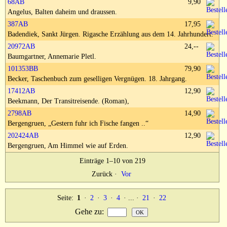
68AB
9,90
Impressum
Angelus, Balten daheim und draussen.
387AB
17,95
Badendiek, Sankt Jürgen. Rigasche Erzählung aus dem 14. Jahrhundert.
20972AB
24,--
Baumgartner, Annemarie Pletl.
101353BB
79,90
Becker, Taschenbuch zum geselligen Vergnügen. 18. Jahrgang.
17412AB
12,90
Beekmann, Der Transitreisende. (Roman),
2798AB
14,90
Bergengruen, „Gestern fuhr ich Fische fangen ..“
202424AB
12,90
Bergengruen, Am Himmel wie auf Erden.
Einträge 1–10 von 219
Zurück
·
Vor
Seite:
1
·
2
·
3
·
4
· ... ·
21
·
22
Gehe zu
: