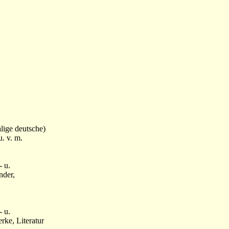
lige deutsche)
. v. m.
- u.
nder,
- u.
ke, Literatur