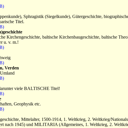
B)
ppenkunde), Sphragistik (Siegelkunde), Gütergeschichte, biographisch
rische Titel.
B)
u)geschichte
sche Kirchengeschichte, baltische Kirchenbaugeschichte, baltische Theo
r u. v. m.!
B)
chweig
B)
n, Verden
 Umland
B)
 darunter viele BALTISCHE Titel!
B)
e
haften, Geophysik etc.
B)
ichte, Mittelalter, 1500-1914, 1. Weltkrieg, 2. Weltkrieg/Nationals
ert nach 1945) und MILITARIA (Allgemeines, 1. Weltkrieg, 2. Weltkri