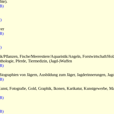
hte).
B)
)
ver
B)
)
k/Pflanzen, Fische/Meerestiere/Aquaristik/Angeln, Forstwirtschaft/Ho
ithologie, Pferde, Tiermedizin, (Jagd-)Waffen
B)
, Biographien von Jägern, Ausbildung zum Jäger, Jagderinnerungen, Jagd
B)
unst, Fotografie, Gold, Graphik, Ikonen, Karikatur, Kunstgewerbe, Ma
B)
B)