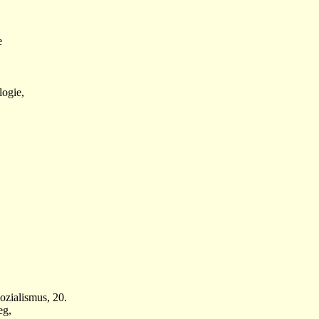
e
logie,
ozialismus, 20.
eg,