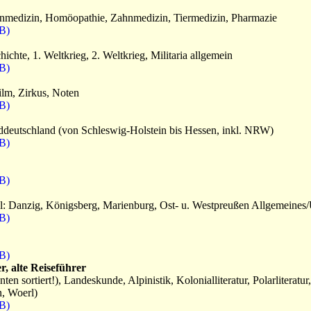
nmedizin, Homöopathie, Zahnmedizin, Tiermedizin, Pharmazie
B)
chte, 1. Weltkrieg, 2. Weltkrieg, Militaria allgemein
B)
ilm, Zirkus, Noten
B)
deutschland (von Schleswig-Holstein bis Hessen, inkl. NRW)
B)
B)
l: Danzig, Königsberg, Marienburg, Ost- u. Westpreußen Allgemeines
B)
B)
, alte Reiseführer
 sortiert!), Landeskunde, Alpinistik, Kolonialliteratur, Polarliteratur, 
n, Woerl)
B)