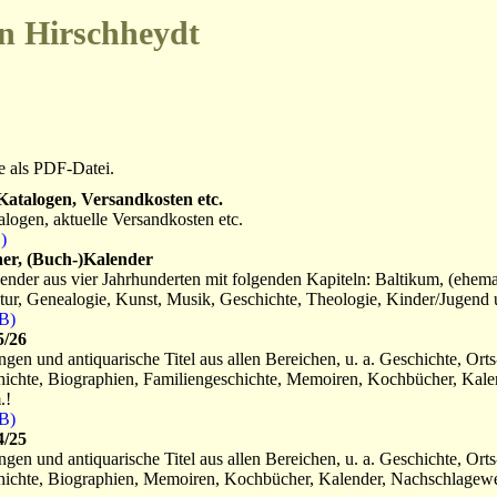
n Hirschheydt
e als PDF-Datei.
Katalogen, Versandkosten etc.
logen, aktuelle Versandkosten etc.
)
er, (Buch-)Kalender
nder aus vier Jahrhunderten mit folgenden Kapiteln: Baltikum, (ehema
tur, Genealogie, Kunst, Musik, Geschichte, Theologie, Kinder/Jugend u
B)
5/26
en und antiquarische Titel aus allen Bereichen, u. a. Geschichte, Orts
hichte, Biographien, Familiengeschichte, Memoiren, Kochbücher, Kale
.!
B)
4/25
en und antiquarische Titel aus allen Bereichen, u. a. Geschichte, Orts
hichte, Biographien, Memoiren, Kochbücher, Kalender, Nachschlagewer