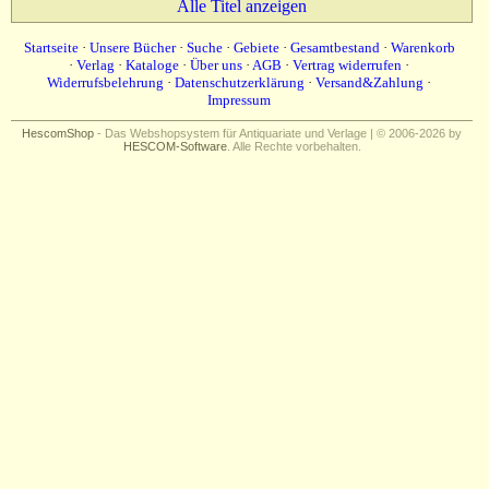
Alle Titel anzeigen
Impressum
Startseite
·
Unsere Bücher
·
Suche
·
Gebiete
·
Gesamtbestand
·
Warenkorb
·
Verlag
·
Kataloge
·
Über uns
·
AGB
·
Vertrag widerrufen
·
Widerrufsbelehrung
·
Datenschutzerklärung
·
Versand&Zahlung
·
Impressum
HescomShop
- Das Webshopsystem für Antiquariate und Verlage | © 2006-2026 by
HESCOM-Software
. Alle Rechte vorbehalten.