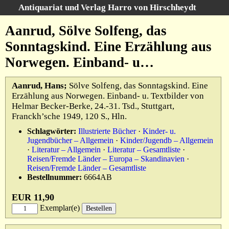
Antiquariat und Verlag Harro von Hirschheydt
Suche
:
Aanrud, Sölve Solfeng, das
Startseite
Sonntagskind. Eine Erzählung aus
Unsere Bücher
Norwegen. Einband- u…
Suche
Gebiete
Aanrud, Hans;
Sölve Solfeng, das Sonntagskind. Eine
Gesamtbestand
Erzählung aus Norwegen. Einband- u. Textbilder von
Warenkorb
Helmar Becker-Berke, 24.-31. Tsd., Stuttgart,
Verlag
Franckh’sche 1949, 120 S., Hln.
Schlagwörter:
Illustrierte Bücher
·
Kinder- u.
Kataloge
Jugendbücher – Allgemein
·
Kinder/Jugendb – Allgemein
Über uns
·
Literatur – Allgemein
·
Literatur – Gesamtliste
·
Reisen/Fremde Länder – Europa – Skandinavien
·
AGB
Reisen/Fremde Länder – Gesamtliste
Bestellnummer:
6664AB
Widerruf
EUR 11,90
Datenschutz
Exemplar(e)
Versand&Zahlung