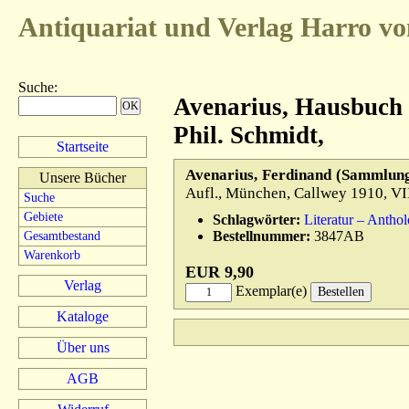
Antiquariat und Verlag
Harro vo
Suche
:
Avenarius, Hausbuch 
Phil. Schmidt,
Startseite
Avenarius, Ferdinand (Sammlung
Unsere Bücher
Aufl., München, Callwey 1910, VII
Suche
Gebiete
Schlagwörter:
Literatur – Antho
Bestellnummer:
3847AB
Gesamtbestand
Warenkorb
EUR 9,90
Verlag
Exemplar(e)
Kataloge
Über uns
AGB