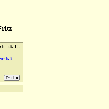
ritz
chmidt, 10.
enschaft