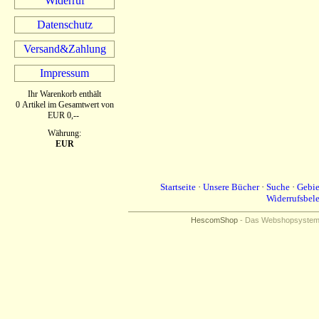
Widerruf
Datenschutz
Versand&Zahlung
Impressum
Ihr Warenkorb enthält
0 Artikel im Gesamtwert von
EUR 0,--
Währung:
EUR
Startseite
·
Unsere Bücher
·
Suche
·
Gebie
Widerrufsbel
HescomShop
- Das Webshopsystem f