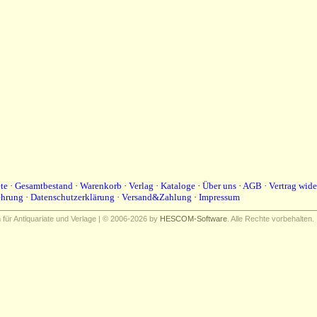
te
·
Gesamtbestand
·
Warenkorb
·
Verlag
·
Kataloge
·
Über uns
·
AGB
·
Vertrag wide
ehrung
·
Datenschutzerklärung
·
Versand&Zahlung
·
Impressum
ür Antiquariate und Verlage | © 2006-2026 by
HESCOM-Software
. Alle Rechte vorbehalten.