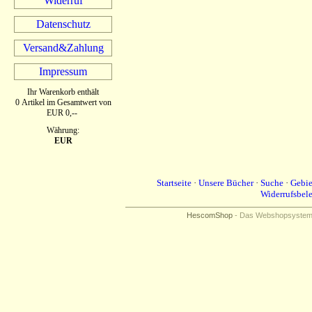
Widerruf
Datenschutz
Versand&Zahlung
Impressum
Ihr Warenkorb enthält
0 Artikel im Gesamtwert von
EUR 0,--
Währung:
EUR
Startseite
·
Unsere Bücher
·
Suche
·
Gebie
Widerrufsbel
HescomShop
- Das Webshopsystem f