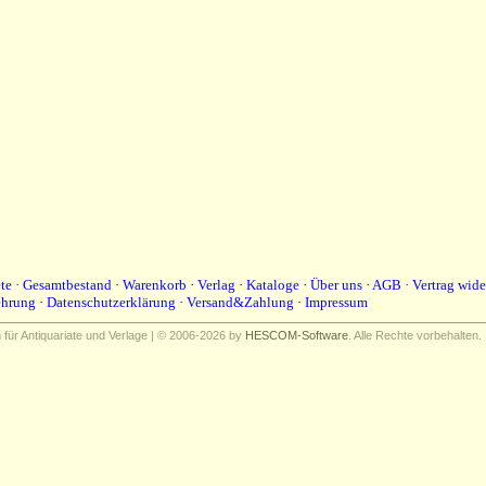
te
·
Gesamtbestand
·
Warenkorb
·
Verlag
·
Kataloge
·
Über uns
·
AGB
·
Vertrag wide
ehrung
·
Datenschutzerklärung
·
Versand&Zahlung
·
Impressum
ür Antiquariate und Verlage | © 2006-2026 by
HESCOM-Software
. Alle Rechte vorbehalten.