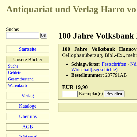
Antiquariat und Verlag
Harro vo
Suche
:
100 Jahre Volksbank
100 Jahre Volksbank Hannov
Startseite
Cellophanüberzug, Bibl.-Ex., meh
Unsere Bücher
Schlagwörter:
Festschriften
·
Nd
Suche
Wirtschaft(-sgeschichte)
Gebiete
Bestellnummer:
207791AB
Gesamtbestand
Warenkorb
EUR 19,90
Exemplar(e)
Verlag
Kataloge
Über uns
AGB