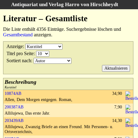
Antiquariat und Verlag Harro von Hirschheydt
Suche
:
Literatur – Gesamtliste
Startseite
Die Liste enthält 4356 Einträge. Suchergebnisse löschen und
Unsere Bücher
Gesamtbestand
anzeigen.
Suche
Anzeige
:
Gebiete
Titel pro Seite
:
Suchergebnisse
Sortiert nach
:
Warenkorb
Verlag
Kataloge
Beschreibung
Kurztitel
Über uns
10874AB
34,90
Allen, Dem Morgen entgegen. Roman,
AGB
200387AB
7,90
Widerruf
Allilujewa, Das erste Jahr.
Datenschutz
203439AB
14,30
Allilujewa, Zwanzig Briefe an einen Freund. Mit Personen- u.
Versand&Zahlung
Ortsverzeichnis,