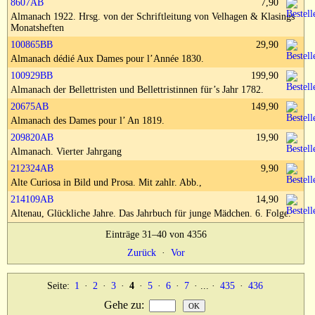
8607AB
7,90
Impressum
Almanach 1922. Hrsg. von der Schriftleitung von Velhagen & Klasings
Monatsheften
100865BB
29,90
Almanach dédié Aux Dames pour l’Année 1830.
100929BB
199,90
Almanach der Bellettristen und Bellettristinnen für’s Jahr 1782.
20675AB
149,90
Almanach des Dames pour l’ An 1819.
209820AB
19,90
Almanach. Vierter Jahrgang
212324AB
9,90
Alte Curiosa in Bild und Prosa. Mit zahlr. Abb.,
214109AB
14,90
Altenau, Glückliche Jahre. Das Jahrbuch für junge Mädchen. 6. Folge.
Einträge 31–40 von 4356
Zurück
·
Vor
Seite:
1
·
2
·
3
·
4
·
5
·
6
·
7
· ... ·
435
·
436
Gehe zu
: