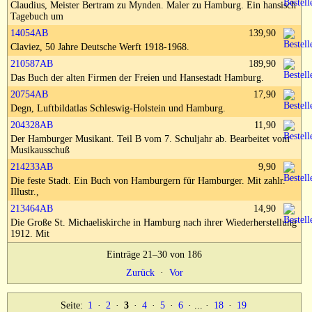
Claudius, Meister Bertram zu Mynden. Maler zu Hamburg. Ein hansisch
Impressum
Tagebuch um
14054AB
139,90
Claviez, 50 Jahre Deutsche Werft 1918-1968.
210587AB
189,90
Das Buch der alten Firmen der Freien und Hansestadt Hamburg.
20754AB
17,90
Degn, Luftbildatlas Schleswig-Holstein und Hamburg.
204328AB
11,90
Der Hamburger Musikant. Teil B vom 7. Schuljahr ab. Bearbeitet vom
Musikausschuß
214233AB
9,90
Die feste Stadt. Ein Buch von Hamburgern für Hamburger. Mit zahlr.
Illustr.,
213464AB
14,90
Die Große St. Michaeliskirche in Hamburg nach ihrer Wiederherstellung
1912. Mit
Einträge 21–30 von 186
Zurück
·
Vor
Seite:
1
·
2
·
3
·
4
·
5
·
6
· ... ·
18
·
19