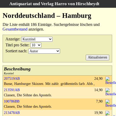
Antiquariat und Verlag Harro von Hirschheydt
Suche
:
Norddeutschland – Hamburg
Startseite
Die Liste enthält 186 Einträge. Suchergebnisse löschen und
Unsere Bücher
Gesamtbestand
anzeigen.
Suche
Anzeige
:
Gebiete
Titel pro Seite
:
Suchergebnisse
Sortiert nach
:
Warenkorb
Verlag
Kataloge
Beschreibung
Kurztitel
Über uns
207519AB
24,90
Busse, Hamburger Skizzen. Mit zahlr. größtenteils farb. Abb.,
AGB
213591AB
14,90
Widerruf
Classen, Die Söhne des Apostels.
Datenschutz
100786BB
7,90
Classen, Die Söhne des Apostels.
Versand&Zahlung
213478AB
19,90