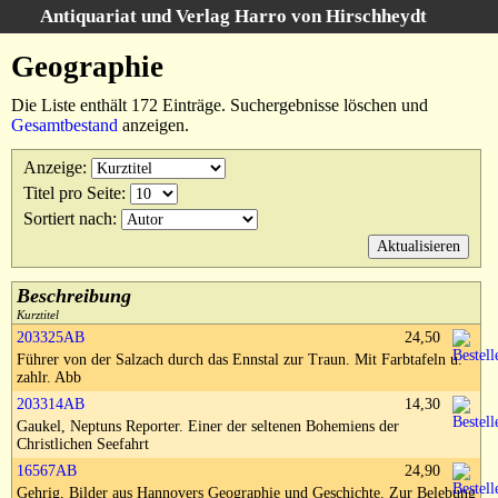
Antiquariat und Verlag Harro von Hirschheydt
Suche
:
Geographie
Startseite
Die Liste enthält 172 Einträge. Suchergebnisse löschen und
Unsere Bücher
Gesamtbestand
anzeigen.
Suche
Anzeige
:
Gebiete
Titel pro Seite
:
Suchergebnisse
Sortiert nach
:
Warenkorb
Verlag
Kataloge
Beschreibung
Kurztitel
Über uns
203325AB
24,50
Führer von der Salzach durch das Ennstal zur Traun. Mit Farbtafeln u.
AGB
zahlr. Abb
Widerruf
203314AB
14,30
Gaukel, Neptuns Reporter. Einer der seltenen Bohemiens der
Datenschutz
Christlichen Seefahrt
Versand&Zahlung
16567AB
24,90
Gehrig, Bilder aus Hannovers Geographie und Geschichte. Zur Belebung