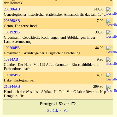
Impressum
der Heimatk
208386AB
149,90
Genealogischer-historischer-statistischer Almanach für das Jahr 1848.
203268AB
7,90
Genin, Die ferne Insel.
100192BB
39,90
Grossmann, Geodätische Rechnungen und Abbildungen in der
Landesvermessung.
100208BB
44,90
Grossmann, Grundzüge der Ausgleichungsrechnung
15914AB
9,90
Günther, Der Harz. Mit 129 Abb., darunter 4 Einschaltbildern in
Farbendruck nach
100185BB
14,90
Hake, Kartographie.
210244AB
299,90
Handbuch der Westküste Afrikas. II. Teil: Von Calabar River bis Kap
Hangklip. Hr
Einträge 41–50 von 172
Zurück
·
Vor