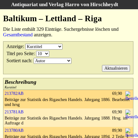
Antiquariat und Verlag Harro von Hirschheydt
Suche
:
Baltikum – Lettland – Riga
Startseite
Die Liste enthält 329 Einträge. Suchergebnisse löschen und
Unsere Bücher
Gesamtbestand
anzeigen.
Suche
Anzeige
:
Gebiete
Titel pro Seite
:
Suchergebnisse
Sortiert nach
:
Warenkorb
Verlag
Kataloge
Beschreibung
Kurztitel
Über uns
213782AB
69,90
Beiträge zur Statistik des Rigaschen Handels. Jahrgang 1886. Bearbeitet
AGB
und hrsg
Widerruf
213781AB
69,90
Beiträge zur Statistik des Rigaschen Handels. Jahrgang 1888. Hrsg. im
Datenschutz
Auftrage d
Versand&Zahlung
213780AB
89,90
Beiträge zur Statistik des Rigaschen Handels. Jahrgang 1894. 2 Teile: I.