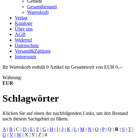
Gebiete
Gesamtbestand
Warenkorb
Verlag
Kataloge
Über uns
AGB
Widerruf
Datenschutz
Versand&Zahlung
Impressum
Ihr Warenkorb enthält 0 Artikel im Gesamtwert von EUR 0,--
Währung:
EUR
Schlagwörter
Klicken Sie auf einen der nachfolgenden Links, um den Bestand
nach diesem Sachgebiet zu filtern.
A
|
B
|
C
|
D
|
E
|
F
|
G
|
H
|
I
|
J
|
K
|
L
|
M
|
N
|
O
|
P
|
Q
|
R
|
S
|
T
|
U
|
V
|
W
|
X
|
Y
|
Z
|
#