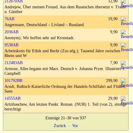
212670AB
12,90
Impressum
Andrejew, Über meinen Freund. Aus dem Russischen übersetzt v. Traute
u. Günther
76AB
19,90
Angermann, Deutschland – Livland – Russland.
2036AB
9,90
Anonym); Wir hoffen sehr auf Kronstadt.
9538AB
9,90
Arbeitskreis für Ethik und Recht (Zus.stlg.); Tausend Jahre zwischen
Rhein und W
212483AB
7,90
Armour, Alles begann mit Marx. Deutsch v. Johanna Prym. Illustriert v.
Campbell
101792BB
299,90
Arndt, Rußisch-Kaiserliche Ordnung der Handels-Schiffahrt auf Flüßen,
Seen
14555AB
29,90
Artzibaschew, Am letzten Punkt. Roman. (NUR) 1. Teil (von 2), einzige
berechtigt
Einträge 21–30 von 937
Zurück
·
Vor