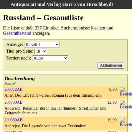
Antiquariat und Verlag Harro von Hirschheydt
Suche
:
Russland – Gesamtliste
Startseite
Die Liste enthält 937 Einträge. Suchergebnisse löschen und
Unsere Bücher
Gesamtbestand
anzeigen.
Suche
Anzeige
:
Gebiete
Titel pro Seite
:
Suchergebnisse
Sortiert nach
:
Warenkorb
Verlag
Kataloge
Beschreibung
Kurztitel
Über uns
200372AB
9,90
Anar; Der Lift fährt vorbei. Roman (aus dem Russischen),
AGB
200730AB
12,90
Widerruf
Anderson, Reisender durch das Jahrhundert. Streiflichter und
Zeitgeschichten aus
Datenschutz
200380AB
19,90
Versand&Zahlung
Andrejev, Die Legende von den zwei Erzsündern.