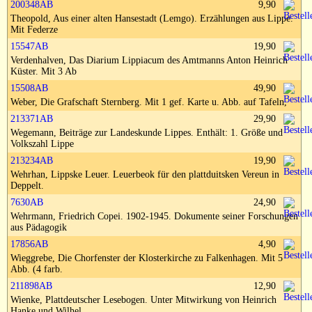
200348AB
9,90
Impressum
Theopold, Aus einer alten Hansestadt (Lemgo). Erzählungen aus Lippe.
Mit Federze
15547AB
19,90
Verdenhalven, Das Diarium Lippiacum des Amtmanns Anton Heinrich
Küster. Mit 3 Ab
15508AB
49,90
Weber, Die Grafschaft Sternberg. Mit 1 gef. Karte u. Abb. auf Tafeln,
213371AB
29,90
Wegemann, Beiträge zur Landeskunde Lippes. Enthält: 1. Größe und
Volkszahl Lippe
213234AB
19,90
Wehrhan, Lippske Leuer. Leuerbeok für den plattduitsken Vereun in
Deppelt.
7630AB
24,90
Wehrmann, Friedrich Copei. 1902-1945. Dokumente seiner Forschungen
aus Pädagogik
17856AB
4,90
Wieggrebe, Die Chorfenster der Klosterkirche zu Falkenhagen. Mit 5
Abb. (4 farb.
211898AB
12,90
Wienke, Plattdeutscher Lesebogen. Unter Mitwirkung von Heinrich
Hanke und Wilhel