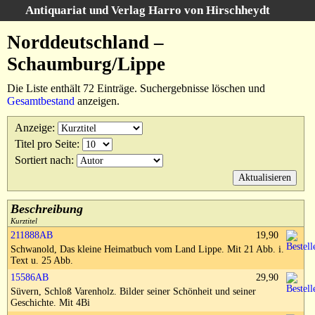
Antiquariat und Verlag Harro von Hirschheydt
Suche
:
Norddeutschland –
Startseite
Schaumburg/Lippe
Unsere Bücher
Die Liste enthält 72 Einträge. Suchergebnisse löschen und
Suche
Gesamtbestand
anzeigen.
Gebiete
Suchergebnisse
Anzeige
:
Warenkorb
Titel pro Seite
:
Verlag
Sortiert nach
:
Kataloge
Über uns
Beschreibung
Kurztitel
AGB
211888AB
19,90
Schwanold, Das kleine Heimatbuch vom Land Lippe. Mit 21 Abb. i.
Widerruf
Text u. 25 Abb.
Datenschutz
15586AB
29,90
Süvern, Schloß Varenholz. Bilder seiner Schönheit und seiner
Versand&Zahlung
Geschichte. Mit 4Bi