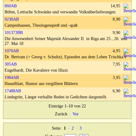
Impressum
860AB
14,95
Böhm, Lettische Schwänke und verwandte Volksüberlieferungen.
9230AB
8,90
Campenhausen, Theologenspieß und -spaß.
101373BB
9,90
Die Anwesenheit Seiner Majestät Alexander II. in Riga am 25., 26. und
27. Mai 18
1070AB
4,95
Dr. Bertram (= Georg v. Schultz); Episoden aus dem Leben Trischka’s
305AB
7,95
Engelhardt, Die Kavaliere von Illuxt.
1984AB
3,95
Hasselblatt, Humor aus vergilbten Blättern.
17488AB
6,90
Lindegrün, Längst verhallte Reden in Gedichten dargestellt.
Einträge 1–10 von 22
Zurück
·
Vor
Seite:
1
·
2
·
3