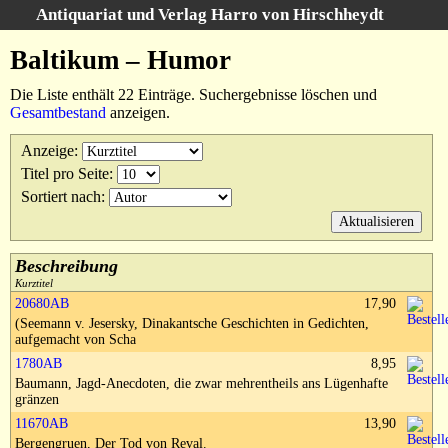
Antiquariat und Verlag Harro von Hirschheydt
Suche
:
Baltikum – Humor
Startseite
Die Liste enthält 22 Einträge. Suchergebnisse löschen und
Unsere Bücher
Gesamtbestand
anzeigen.
Suche
Anzeige
:
Gebiete
Titel pro Seite
:
Suchergebnisse
Sortiert nach
:
Warenkorb
Verlag
Kataloge
Beschreibung
Kurztitel
Über uns
20680AB
17,90
(Seemann v. Jesersky, Dinakantsche Geschichten in Gedichten,
AGB
aufgemacht von Scha
Widerruf
1780AB
8,95
Baumann, Jagd-Anecdoten, die zwar mehrentheils ans Lügenhafte
Datenschutz
gränzen
Versand&Zahlung
11670AB
13,90
Bergengruen, Der Tod von Reval.